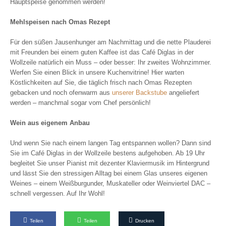
Hauptspeise genommen werden!
Mehlspeisen nach Omas Rezept
Für den süßen Jausenhunger am Nachmittag und die nette Plauderei
mit Freunden bei einem guten Kaffee ist das Café Diglas in der
Wollzeile natürlich ein Muss – oder besser: Ihr zweites Wohnzimmer.
Werfen Sie einen Blick in unsere Kuchenvitrine! Hier warten
Köstlichkeiten auf Sie, die täglich frisch nach Omas Rezepten
gebacken und noch ofenwarm aus
unserer Backstube
angeliefert
werden – manchmal sogar vom Chef persönlich!
Wein aus eigenem Anbau
Und wenn Sie nach einem langen Tag entspannen wollen? Dann sind
Sie im Café Diglas in der Wollzeile bestens aufgehoben. Ab 19 Uhr
begleitet Sie unser Pianist mit dezenter Klaviermusik im Hintergrund
und lässt Sie den stressigen Alltag bei einem Glas unseres eigenen
Weines – einem Weißburgunder, Muskateller oder Weinviertel DAC –
schnell vergessen. Auf Ihr Wohl!
Teilen
Teilen
Drucken