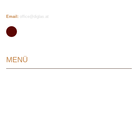
Telefon: +43 1 5125765
Email:
office@diglas.at
MENÜ
Öffnungszeiten
Über uns
Kontakt
Impressum
Datenschutzerklärung
Cookie-Richtlinie (EU)