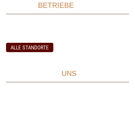
UNSERE
BETRIEBE
Den Diglas finden Sie vier Mal in Wien. Neben dem Stammhaus in der
Wollzeile gibt es den "kleinen Diglas" am Fleischmarkt sowie das
Café im Schottenstift und die Meierei im Türkenschanzpark.
ALLE STANDORTE
SO FINDEN SIE
UNS